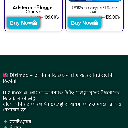
Adsterra +Blogger
ইউটিউব ও ফেসবুক মনিটাইজেশন
Course
কোর্স!
199.00
৳
199.00
৳
350.00
৳
999.00
৳
Buy Now
Buy Now
Dizimox – আপনার ডিজিটাল প্রয়োজনের নির্ভরযোগ্য
ঠিকানা!
Dizimox-এ
, আমরা আপনাকে দিচ্ছি সাশ্রয়ী মূল্যে উচ্চমানের
ডিজিটাল প্রোডাক্ট —
যাতে আপনার অনলাইন প্রজেক্ট বা ব্যবসা আরও সহজ, দ্রুত ও
পেশাদার হয়।
সফটওয়্যার
ই-বুক