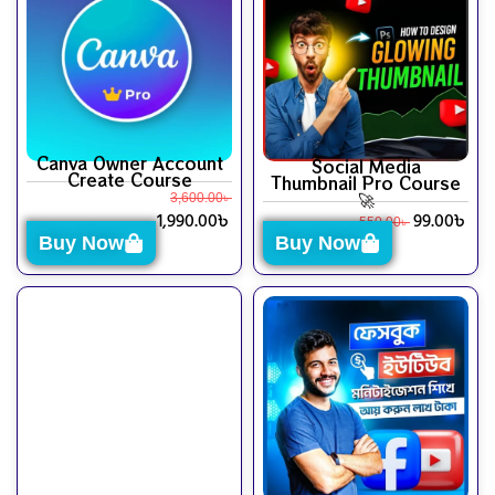
Canva Owner Account
Social Media
Create Course
Thumbnail Pro Course
🚀
3,600.00
৳
1,990.00
৳
99.00
৳
550.00
৳
Buy Now
Buy Now