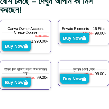
বেশি চলছে – দেখুন আপনি কী মিস
করছেন!
Canva Owner Account
Envato Elements – 15 Files
Create Course
99.00
৳
599.00
৳
3,600.00
৳
Buy Now
1,990.00
৳
Buy Now
মাসিক বিল ছাড়াই সকল টিভি চ্যানেল
কুরআন শিক্ষা কোর্স
দেখুন
99.00
৳
399.00
৳
99.00
৳
299.00
৳
Buy Now
Buy Now