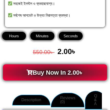
সহজেই ইনস্টল ও ব্যবহারযোগ্য।
সর্বশেষ আপডেট ও উন্নত নিরাপত্তা ব্যবস্থা।
Hours
Minutes
Seconds
2.00
৳
550.00
৳
Buy Now In
2.00
৳
Q
Reviews
Description
&
(0)
A