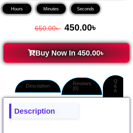
Hours
Minutes
Seconds
450.00
৳
650.00
৳
Buy Now In
450.00
৳
Q
Reviews
Description
&
(0)
A
Description