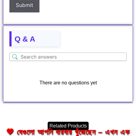
Q & A
There are no questions yet
Related Products
💖 যেগুলো আপনি বারবার খুঁজেছেন – এখন এক