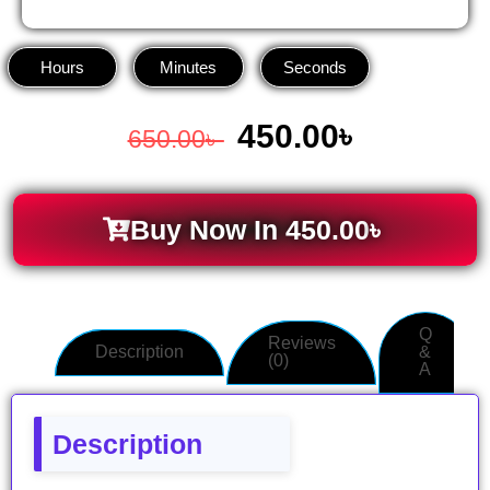
Hours
Minutes
Seconds
450.00
৳
650.00
৳
Buy Now In
450.00
৳
Q
Reviews
Description
&
(0)
A
Description