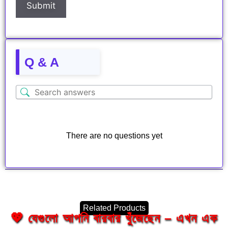
Q & A
There are no questions yet
Related Products
💖 যেগুলো আপনি বারবার খুঁজেছেন – এখন এক