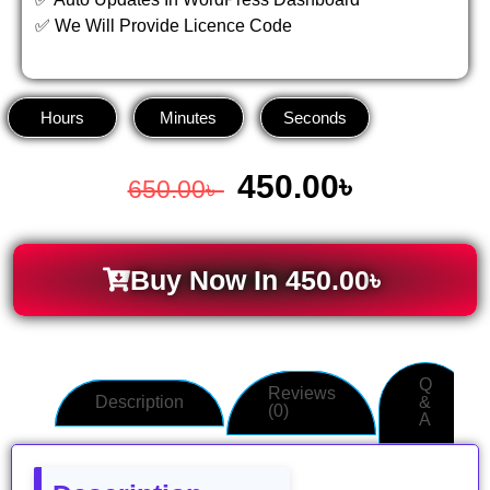
✅ We Will Provide Licence Code
Hours
Minutes
Seconds
450.00
৳
650.00
৳
Buy Now In
450.00
৳
Q
Reviews
Description
&
(0)
A