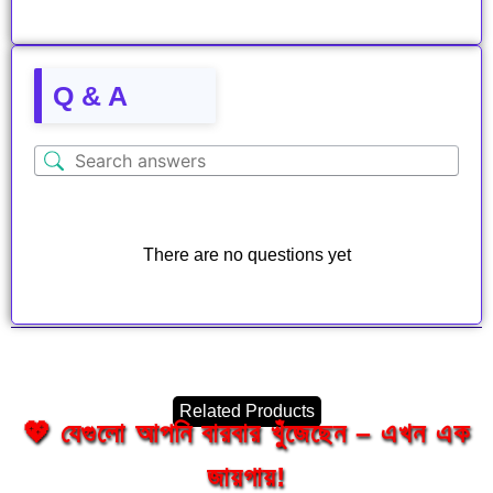
Q & A
There are no questions yet
Related Products
💖 যেগুলো আপনি বারবার খুঁজেছেন – এখন এক
জায়গায়!