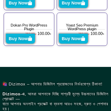
Buy Now
Buy Now
Dokan Pro WordPress
Yoast Seo Premium
Plugin
WordPress plugin
100.00
৳
100.00
৳
350.00
৳
350.00
৳
Buy Now
Buy Now
Dizimox – আপনার ডিজিটাল প্রয়োজনের নির্ভরযোগ্য ঠিকানা!
Dizimox-এ
, আমরা আপনাকে দিচ্ছি সাশ্রয়ী মূল্যে উচ্চমানের ডিজিটাল
প্রোডাক্ট —
যাতে আপনার অনলাইন প্রজেক্ট বা ব্যবসা আরও সহজ, দ্রুত ও পেশাদার
হয়।