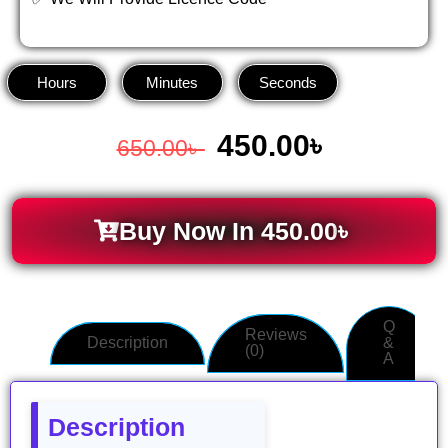
Hours
Minutes
Seconds
450.00
৳
650.00
৳
Buy Now In
450.00
৳
Q
Reviews
Description
&
(0)
A
Description