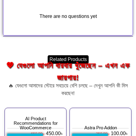
There are no questions yet
Related Products
💖 যেগুলো আপনি বারবার খুঁজেছেন – এখন এক
জায়গায়!
🔥 যেগুলো আমাদের স্টোরে সবচেয়ে বেশি চলছে – দেখুন আপনি কী মিস
করছেন!
AI Product
Recommendations for
WooCommerce
Astra Pro Addon
450.00
৳
100.00
৳
650.00
৳
350.00
৳