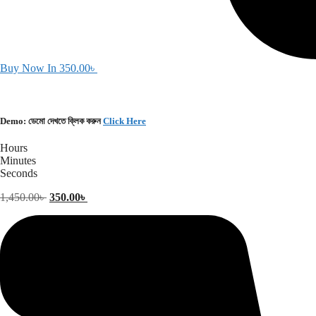
Buy Now In
350.00
৳
Demo: ডেমো দেখতে ক্লিক করুন
Click Here
Hours
Minutes
Seconds
Original
Current
1,450.00
৳
350.00
৳
price
price
was:
is:
1,450.00৳ .
350.00৳ .