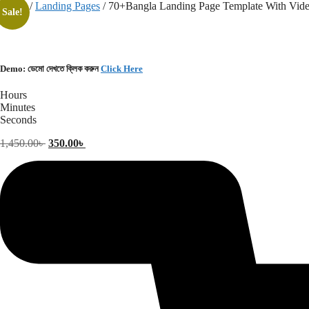
Skip
Home
/
Landing Pages
/ 70+Bangla Landing Page Template With Vid
Sale!
to
content
Demo: ডেমো দেখতে ক্লিক করুন
Click Here
Hours
Minutes
Seconds
Original
Current
1,450.00
৳
350.00
৳
price
price
was:
is:
1,450.00৳ .
350.00৳ .