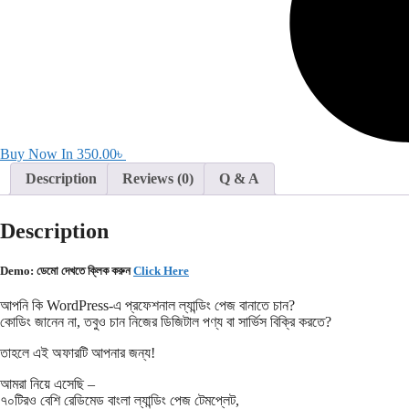
Buy Now In
350.00
৳
Description
Reviews (0)
Q & A
Description
Demo: ডেমো দেখতে ক্লিক করুন
Click Here
আপনি কি WordPress-এ প্রফেশনাল ল্যান্ডিং পেজ বানাতে চান?
কোডিং জানেন না, তবুও চান নিজের ডিজিটাল পণ্য বা সার্ভিস বিক্রি করতে?
তাহলে এই অফারটি আপনার জন্য!
আমরা নিয়ে এসেছি –
৭০টিরও বেশি রেডিমেড বাংলা ল্যান্ডিং পেজ টেমপ্লেট,