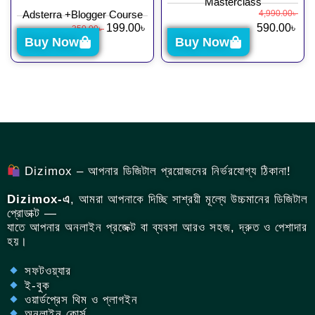
Masterclass
Adsterra +Blogger Course
4,990.00
৳
199.00
৳
590.00
৳
350.00
৳
Buy Now
Buy Now
Dizimox – আপনার ডিজিটাল প্রয়োজনের নির্ভরযোগ্য ঠিকানা!
Dizimox-এ
, আমরা আপনাকে দিচ্ছি সাশ্রয়ী মূল্যে উচ্চমানের ডিজিটাল
প্রোডাক্ট —
যাতে আপনার অনলাইন প্রজেক্ট বা ব্যবসা আরও সহজ, দ্রুত ও পেশাদার
হয়।
সফটওয়্যার
ই-বুক
ওয়ার্ডপ্রেস থিম ও প্লাগইন
অনলাইন কোর্স