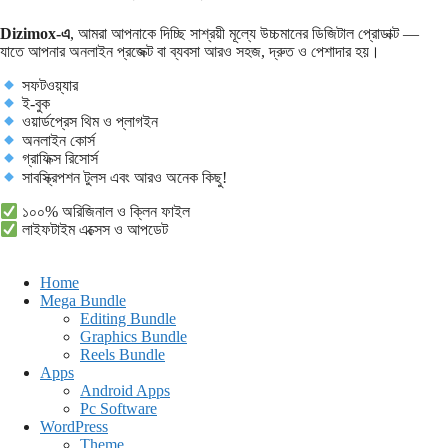
Dizimox-এ
, আমরা আপনাকে দিচ্ছি সাশ্রয়ী মূল্যে উচ্চমানের ডিজিটাল প্রোডাক্ট —
যাতে আপনার অনলাইন প্রজেক্ট বা ব্যবসা আরও সহজ, দ্রুত ও পেশাদার হয়।
সফটওয়্যার
ই-বুক
ওয়ার্ডপ্রেস থিম ও প্লাগইন
অনলাইন কোর্স
গ্রাফিক্স রিসোর্স
সাবস্ক্রিপশন টুলস এবং আরও অনেক কিছু!
১০০% অরিজিনাল ও ক্লিন ফাইল
লাইফটাইম এক্সেস ও আপডেট
Home
Mega Bundle
Editing Bundle
Graphics Bundle
Reels Bundle
Apps
Android Apps
Pc Software
WordPress
Theme