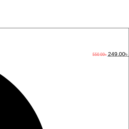
Original
249.00
৳
550.00
৳
price
was:
550.00৳ .