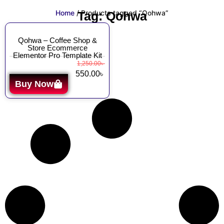
Home
/ Products tagged “Qohwa”
Tag: Qohwa
Qohwa – Coffee Shop &
Store Ecommerce
Elementor Pro Template Kit
1,250.00
৳
550.00
৳
Buy Now