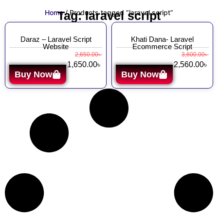
Home
/ Products tagged “laravel script”
Tag: laravel script
Daraz – Laravel Script
Khati Dana- Laravel
Website
Ecommerce Script
2,650.00
৳
3,600.00
৳
1,650.00
৳
2,560.00
৳
Buy Now
Buy Now