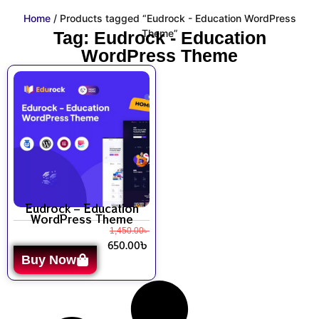
Home
/ Products tagged “Eudrock - Education WordPress
Theme”
Tag: Eudrock - Education
WordPress Theme
Eudrock – Education
WordPress Theme
1,450.00
৳
650.00
৳
Buy Now