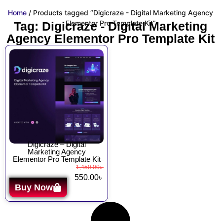
Home
/ Products tagged “Digicraze - Digital Marketing Agency
Elementor Pro Template Kit”
Tag: Digicraze - Digital Marketing
Agency Elementor Pro Template Kit
Digicraze – Digital
Marketing Agency
Elementor Pro Template Kit
1,450.00
৳
550.00
৳
Buy Now