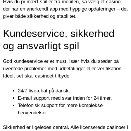
Hvis du primært spiller fra mobilen, så vælg et casino,
der har en anerkendt app med hyppige opdateringer – det
giver både sikkerhed og stabilitet.
Kundeservice, sikkerhed
og ansvarligt spil
God kundeservice er et must, især hvis du støder på
uventede problemer med udbetalinger eller verifikation.
Ideelt set skal casinoet tilbyde:
24/7 live‑chat på dansk.
E‑mail support med svar inden for 24 timer.
Telefonisk support for mere komplekse
henvendelser.
Sikkerhed er ligeledes central. Alle licenserede casinoer i