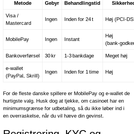
Metode
Gebyr
Behandlingstid
Sikkerhe
Visa /
Ingen
Inden for 24 t
Høj (PCI‑DS
Mastercard
Høj
MobilePay
Ingen
Instant
(bank‑godke
Bankoverførsel
30 kr
1‑3 bankdage
Meget høj
e-wallet
Ingen
Inden for 1 time
Høj
(PayPal, Skrill)
For de fleste danske spillere er MobilePay og e‑wallet de
hurtigste valg. Husk dog at tjekke, om casinoet har en
minimumsgrænse for udbetaling, så du ikke løber ind i
en overraskelse, når du vil hæve din gevinst.
Registrering, KYC og