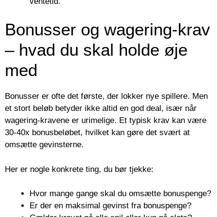
ventetid.
Bonusser og wagering‑krav
– hvad du skal holde øje
med
Bonusser er ofte det første, der lokker nye spillere. Men
et stort beløb betyder ikke altid en god deal, især når
wagering‑kravene er urimelige. Et typisk krav kan være
30‑40x bonusbeløbet, hvilket kan gøre det svært at
omsætte gevinsterne.
Her er nogle konkrete ting, du bør tjekke:
Hvor mange gange skal du omsætte bonuspenge?
Er der en maksimal gevinst fra bonuspenge?