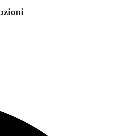
pzioni