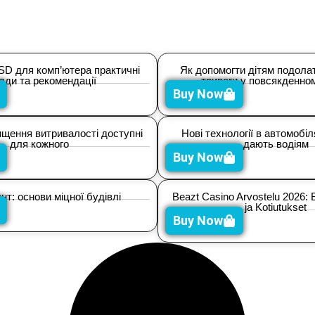
SD для комп’ютера практичні
Як допомогти дітям подолат
ади та рекомендації
тривоги у повсякденном
Buy Now
щення витривалості доступні
Нові технології в автомобі
для кожного
дають водіям
Buy Now
т: основи міцної будівлі
Beazt Casino Arvostelu 2026: B
ja Kotiutukset
Buy Now