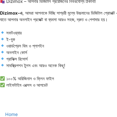
Dizimox – আপনার ডিজিটাল প্রয়োজনের নির্ভরযোগ্য ঠিকানা!
Dizimox-এ
, আমরা আপনাকে দিচ্ছি সাশ্রয়ী মূল্যে উচ্চমানের ডিজিটাল প্রোডাক্
যাতে আপনার অনলাইন প্রজেক্ট বা ব্যবসা আরও সহজ, দ্রুত ও পেশাদার হয়।
সফটওয়্যার
ই-বুক
ওয়ার্ডপ্রেস থিম ও প্লাগইন
অনলাইন কোর্স
গ্রাফিক্স রিসোর্স
সাবস্ক্রিপশন টুলস এবং আরও অনেক কিছু!
১০০% অরিজিনাল ও ক্লিন ফাইল
লাইফটাইম এক্সেস ও আপডেট
Home