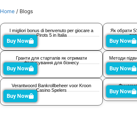
Home
/ Blogs
I migliori bonus di benvenuto per giocare a
Як обрати S
Pirots 5 in Italia
пор
Buy Now
Buy Now
Гранти для стартапів як отримати
Методи підви
фінансування для бізнесу
Buy Now
Buy Now
Verantwoord Bankrollbeheer voor Kroon
Фундамен
Casino Spelers
Buy Now
Buy Now