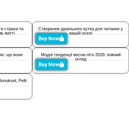
и страхи та
Створення ідеального кутка для читання у
у житті
вашій оселі
Buy Now
лях: що вони
Модні тенденції весна-літо 2026: повний
огляд
Buy Now
onukset, Pelit